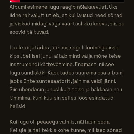
Albumi esimene lugu räägib nõiakaevust. Üks
iidne rahvajutt ütleb, et kui lausud need sõnad
ja viskad midagi väga väärtuslikku kaevu, siis su
soovid täituvad.
Laule kirjutades jään ma sageli loomingulisse
kipsi. Sellisel juhul aitab mind välja mõne teise
instrumendi kättevõtmine. Enamasti nii see
lugu sündisidki. Kasutades suurema osa albumi
jaoks ühte süntesaatorit, jäin ma veidi jänni.
Siis ühendasin juhuslikult teise ja hakkasin heli
timmima, kuni kuulsin selles loos esindatud
helisid.
Kui lugu oli peaaegu valmis, näitasin seda
Kellyle ja tal tekkis kohe tunne, millised sõnad