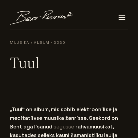
Skip to content
MUUSIKA
/ ALBUM · 2020
Tuul
„Tuul“ on album, mis sobib elektroonilise ja
meditatiivse muusika žanrisse. Seekord on
Bent aga lisanud
segusse
rahvamuusikat,
kasutades selleks kauni šamanistliku laulja