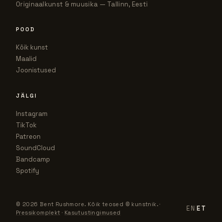
Originaalkunst & muusika — Tallinn, Eesti
POOD
Kõik kunst
Maalid
Joonistused
JÄLGI
Instagram
TikTok
Patreon
SoundCloud
Bandcamp
Spotify
© 2026 Bent Rushmore. Kõik teosed © kunstnik.
·
EN
|
ET
Pressikomplekt
·
Kasutustingimused