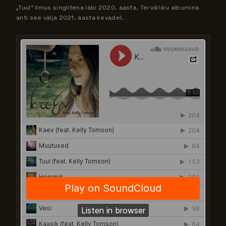
„Tuul“ ilmus singlitena läbi 2020. aasta. Tervikliku albumina
anti see välja 2021. aasta kevadel.