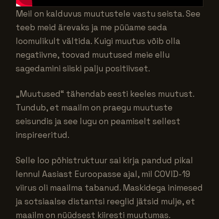
Meil on kalduvus muutustele vastu seista. See
teeb meid ärevaks ja me püüame seda
loomulikult vältida. Kuigi muutus võib olla
negatiivne, toovad muutused meie ellu
sagedamini siiski palju positiivset.
„Muutused“ tähendab eesti keeles muutust.
Tundub, et maailm on praegu muutuste
seisundis ja see lugu on peamiselt sellest
inspireeritud.
Selle loo põhistruktuur sai kirja pandud pikal
lennul Aasiast Euroopasse ajal, mil COVID-19
viirus oli maailma tabanud. Maskidega inimesed
ja sotsiaalse distantsi reeglid jätsid mulje, et
maailm on nüüdsest kiiresti muutumas.