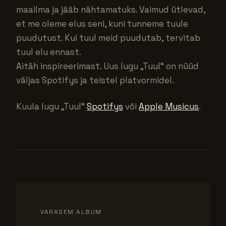
maailma ja jääb nähtamatuks. Vaimud ütlevad,
et me oleme elus seni, kuni tunneme tuule
puudutust. Kui tuul meid puudutab, tervitab
tuul elu ennast.
Aitäh inspireerimast. Uus lugu „Tuul“ on nüüd
väljas Spotifys ja teistel platvormidel.
Kuula lugu „Tuul“
Spotifys
või
Apple Musicus
.
VARASEM ALBUM