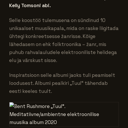
Kelly Tomsoni abi.
Selle koostöö tulemusena on sündinud 10
unikaalset muusikapala, mida on raske liigitada
ühtegi konkreetsesse žanrisse. Kõige
lähedasem on ehk folktroonika – žanr, mis
puhub rahvalauludele elektrooniliste helidega
elu ja värskust sisse.
Inspiratsioon selle albumi jaoks tuli peamiselt
loodusest. Albumi pealkiri „Tuul“ tähendab
eesti keeles tuult.