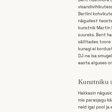
visandivihikutess
Berliini kohviku
nägudest teoste
kunstnik Martin 
suureks. Bent h
säilitades toore
kunagi ei kordus
DJ-na isa smugel
aasta alguses om
Kunstniku 
Hakkasin nägusid
mis parasjagu kä
neid igal pool j