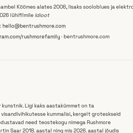
sambel Köömes alates 2006, lisaks sooloblues ja elektr
026 lühifilmile
Idioot
:
hello@bentrushmore.com
gram.com/rushmorefamily
· bentrushmore.com
 kunstnik. Ligi kaks aastakümmet on ta
visandivihikutesse kummalisi, kergelt groteskseid
oodustavad need teostekogu nimega Rushmore
tin Saar 2018. aastal ning mis 2026. aastal jõudis