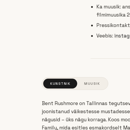
Ka muusik: an
filmimuusika 2
Pressikontakt
Veebis:
insta
KUNSTNIK
MUUSIK
Bent Rushmore on Tallinnas tegutsev
joonistanud väikestesse mustadesse 
nägusid – üks nägu korraga. Koos m
Family, mida esitles esmakordselt Mar