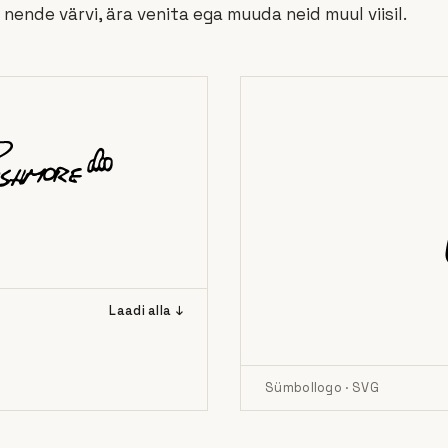
nende värvi, ära venita ega muuda neid muul viisil.
Laadi alla ↓
Sümbollogo · SVG