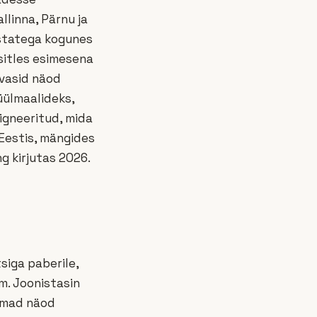
llinna, Pärnu ja
Aastatega kogunes
sitles esimesena
svasid näod
üülmaalideks,
signeeritud, mida
 Eestis, mängides
g kirjutas 2026.
siga paberile,
m. Joonistasin
samad näod