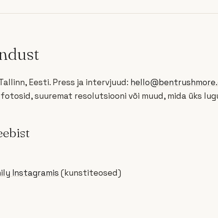
ndust
llinn, Eesti. Press ja intervjuud:
hello@bentrushmore
fotosid, suuremat resolutsiooni või muud, mida üks lugu
eebist
ly Instagramis
(kunstiteosed)