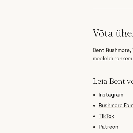
Võta ühe
Bent Rushmore, Ta
meeleldi rohkem 
Leia Bent v
Instagram
Rushmore Fami
TikTok
Patreon