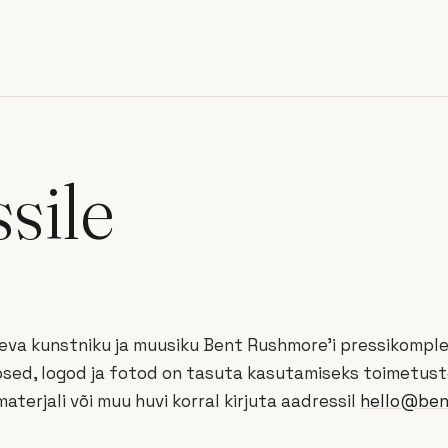
sile
eva kunstniku ja muusiku Bent Rushmore’i pressikomplek
sed, logod ja fotod on tasuta kasutamiseks toimetuste
materjali või muu huvi korral kirjuta aadressil
hello@ben