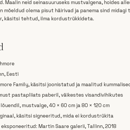
. Maalin neid seinasuuruseks mustvalgena, hoides alle
n mõeldud olema pisut häirivad ja panema sind midagi 
, käsitsi tehtud, ilma kordustrükkideta.
d
shmore
nn, Eesti
more Family, käsitsi joonistatud ja maalitud kummalise
ust pastapliiats paberil, väikestes visandivihikutes
 lõuendil, mustvalge, 40 × 60 cm ja 80 × 120 cm
iginaal, käsitsi signeeritud, mida ei kordustrükita
eksponeeritud: Martin Saare galerii, Tallinn, 2018