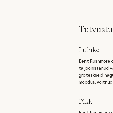
Tutvustu
Lühike
Bent Rushmore on
ta joonistanud v
groteskseid näg
mõõdus. Võitnud 
Pikk
Bent Rushmore o