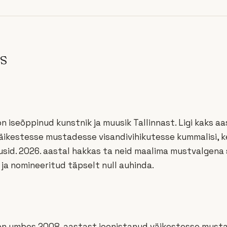
s
 iseõppinud kunstnik ja muusik Tallinnast. Ligi kaks 
äikestesse mustadesse visandivihikutesse kummalisi, k
usid. 2026. aastal hakkas ta neid maalima mustvalgena
ja nomineeritud täpselt null auhinda.
n umbes 2008. aastast joonistanud väikestesse must