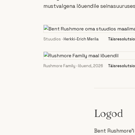
mustvalgena lõuendile seinasuuruse
Stuudios ·
Herkki-Erich Merila
Täisresolutsi
Rushmore Family · lõuend, 2026
Täisresolutsi
Logod
Bent Rushmore’i 