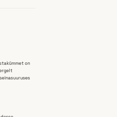
aastakümmet on
ergelt
 seinasuuruses
adesse