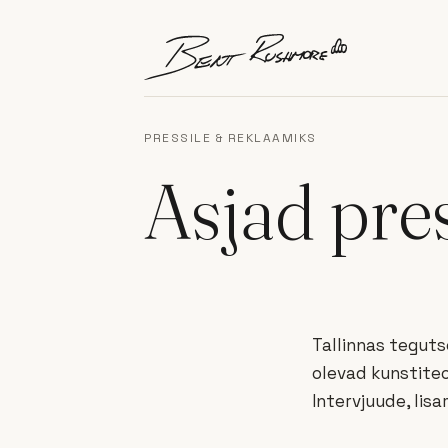
Skip to content
PRESSILE & REKLAAMIKS
Asjad pres
Tallinnas teguts
olevad kunstiteo
Intervjuude, lisa