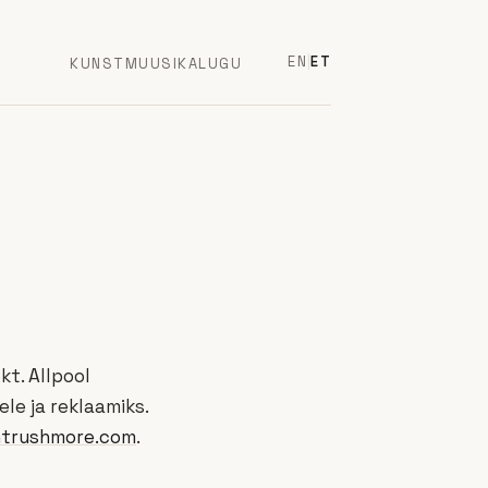
EN
|
ET
KUNST
MUUSIKA
LUGU
t. Allpool
le ja reklaamiks.
trushmore.com
.