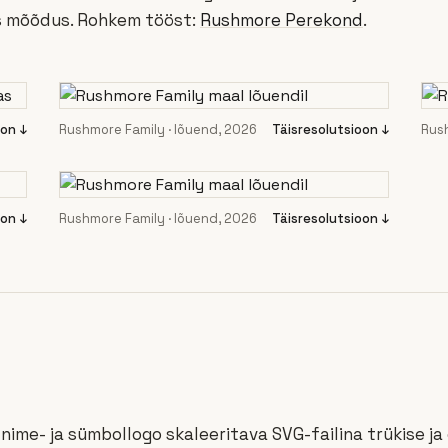
s mõõdus. Rohkem tööst:
Rushmore Perekond
.
oon ↓
Rushmore Family · lõuend, 2026
Täisresolutsioon ↓
Rush
oon ↓
Rushmore Family · lõuend, 2026
Täisresolutsioon ↓
nime- ja sümbollogo skaleeritava SVG-failina trükise ja 