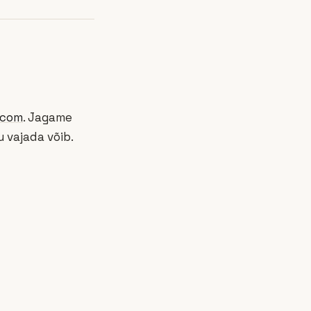
.com
. Jagame
 vajada võib.