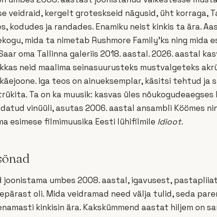
e veidraid, kergelt groteskseid nägusid, üht korraga, Ta
tes, kodudes ja randades. Enamiku neist kinkis ta ära. 
kogu, mida ta nimetab Rushmore Family’ks ning mida e
Saar oma Tallinna galeriis 2018. aastal. 2026. aastal ka
akkas neid maalima seinasuurusteks mustvalgeteks akr
 käejoone. Iga teos on ainueksemplar, käsitsi tehtud ja 
trükita. Ta on ka muusik: kasvas üles nõukogudeaegses
datud vinüüli, asutas 2006. aastal ansambli Köömes nin
a esimese filmimuusika Eesti lühifilmile
Idioot
.
sõnad
 joonistama umbes 2008. aastal, igavusest, pastapliiat
epärast oli. Mida veidramad need välja tulid, seda pare
a enamasti kinkisin ära. Kakskümmend aastat hiljem on 