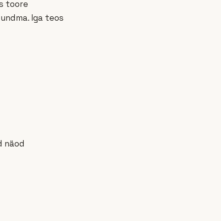
s toore
tundma. Iga teos
d näod