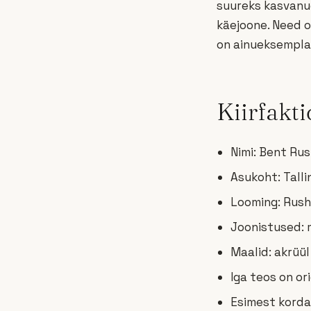
suureks kasvanud
käejoone. Need o
on ainueksemplar
Kiirfakti
Nimi: Bent Ru
Asukoht: Talli
Looming: Rush
Joonistused: m
Maalid: akrüül
Iga teos on or
Esimest korda 