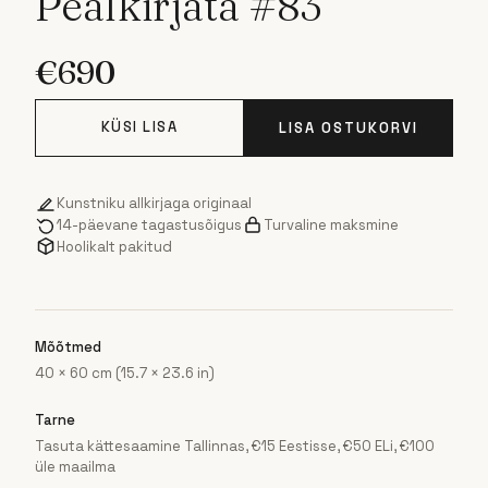
Pealkirjata #83
€
690
KÜSI LISA
LISA OSTUKORVI
Kunstniku allkirjaga originaal
14-päevane tagastusõigus
Turvaline maksmine
Hoolikalt pakitud
Mõõtmed
40 × 60 cm (15.7 × 23.6 in)
Tarne
Tasuta kättesaamine Tallinnas, €15 Eestisse, €50 ELi, €100
üle maailma