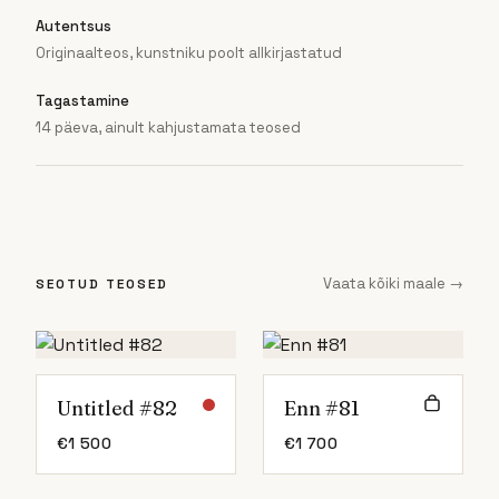
Autentsus
Originaalteos, kunstniku poolt allkirjastatud
Tagastamine
14 päeva, ainult kahjustamata teosed
Vaata kõiki maale →
SEOTUD TEOSED
Untitled #82
Enn #81
€
1 500
€
1 700