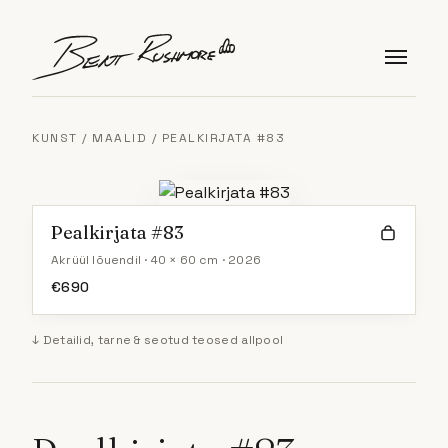
Skip to content
KUNST
/
MAALID
/ PEALKIRJATA #83
Pealkirjata #83
Akrüül lõuendil · 40 × 60 cm · 2026
€
690
↓ Detailid, tarne & seotud teosed allpool