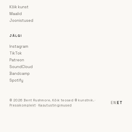
Kõik kunst
Maalid
Joonistused
JÄLGI
Instagram
TikTok
Patreon
SoundCloud
Bandcamp
Spotify
© 2026 Bent Rushmore. Kõik teosed © kunstnik.
·
EN
|
ET
Pressikomplekt
·
Kasutustingimused